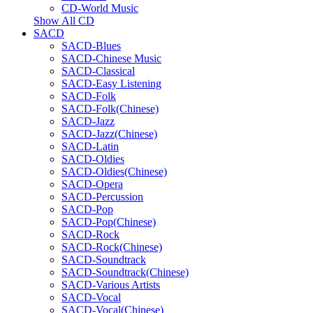
CD-World Music
Show All CD
SACD
SACD-Blues
SACD-Chinese Music
SACD-Classical
SACD-Easy Listening
SACD-Folk
SACD-Folk(Chinese)
SACD-Jazz
SACD-Jazz(Chinese)
SACD-Latin
SACD-Oldies
SACD-Oldies(Chinese)
SACD-Opera
SACD-Percussion
SACD-Pop
SACD-Pop(Chinese)
SACD-Rock
SACD-Rock(Chinese)
SACD-Soundtrack
SACD-Soundtrack(Chinese)
SACD-Various Artists
SACD-Vocal
SACD-Vocal(Chinese)