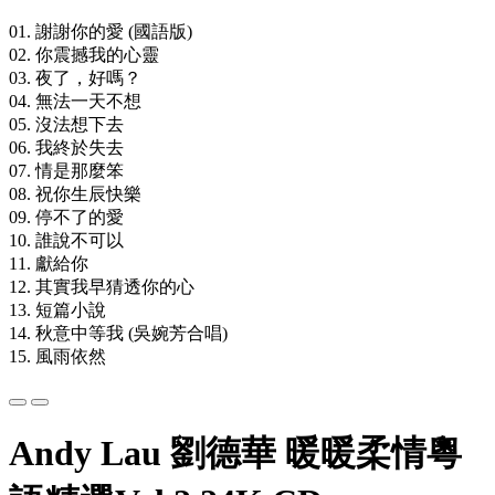
01. 謝謝你的愛 (國語版)
02. 你震撼我的心靈
03. 夜了，好嗎？
04. 無法一天不想
05. 沒法想下去
06. 我終於失去
07. 情是那麼笨
08. 祝你生辰快樂
09. 停不了的愛
10. 誰說不可以
11. 獻給你
12. 其實我早猜透你的心
13. 短篇小說
14. 秋意中等我 (吳婉芳合唱)
15. 風雨依然
Andy Lau 劉德華 暖暖柔情粵