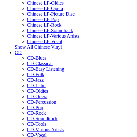
Chinese LP-Oldies
Chinese LP-Opera
Chinese LP-Picture Disc
Chinese LP-Pop
Chinese LP-Rock
Chinese LP-Soundtrack
Chinese LP-Various Artists
Chinese LP-Vocal
Show All Chinese Vinyl
CD
CD-Blues
CD-Classical
CD-Easy Listening
CD-Folk
CD-Jazz
CD-Latin
CD-Oldies
CD-Opera
CD-Percussion
CD-Pop
CD-Rock
CD-Soundtrack
CD-Tools
CD-Various Artists
CD-Vocal