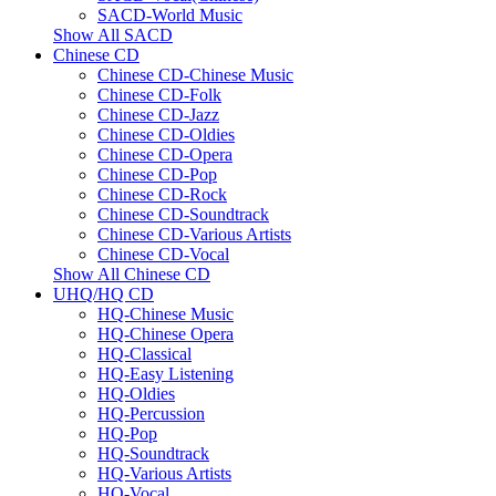
SACD-World Music
Show All SACD
Chinese CD
Chinese CD-Chinese Music
Chinese CD-Folk
Chinese CD-Jazz
Chinese CD-Oldies
Chinese CD-Opera
Chinese CD-Pop
Chinese CD-Rock
Chinese CD-Soundtrack
Chinese CD-Various Artists
Chinese CD-Vocal
Show All Chinese CD
UHQ/HQ CD
HQ-Chinese Music
HQ-Chinese Opera
HQ-Classical
HQ-Easy Listening
HQ-Oldies
HQ-Percussion
HQ-Pop
HQ-Soundtrack
HQ-Various Artists
HQ-Vocal