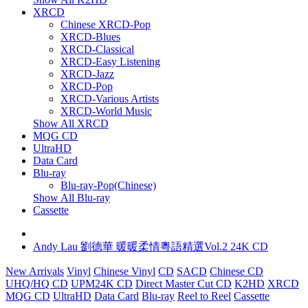
XRCD
Chinese XRCD-Pop
XRCD-Blues
XRCD-Classical
XRCD-Easy Listening
XRCD-Jazz
XRCD-Pop
XRCD-Various Artists
XRCD-World Music
Show All XRCD
MQG CD
UltraHD
Data Card
Blu-ray
Blu-ray-Pop(Chinese)
Show All Blu-ray
Cassette
Andy Lau 劉德華 暖暖柔情粵語精選Vol.2 24K CD
New Arrivals
Vinyl
Chinese Vinyl
CD
SACD
Chinese CD
UHQ/HQ CD
UPM24K CD
Direct Master Cut CD
K2HD
XRCD
MQG CD
UltraHD
Data Card
Blu-ray
Reel to Reel
Cassette