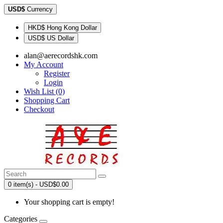
USD$
Currency
HKD$ Hong Kong Dollar
USD$ US Dollar
alan@aerecordshk.com
My Account
Register
Login
Wish List (0)
Shopping Cart
Checkout
0 item(s) - USD$0.00
Your shopping cart is empty!
Categories