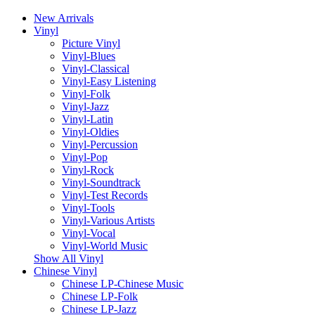
New Arrivals
Vinyl
Picture Vinyl
Vinyl-Blues
Vinyl-Classical
Vinyl-Easy Listening
Vinyl-Folk
Vinyl-Jazz
Vinyl-Latin
Vinyl-Oldies
Vinyl-Percussion
Vinyl-Pop
Vinyl-Rock
Vinyl-Soundtrack
Vinyl-Test Records
Vinyl-Tools
Vinyl-Various Artists
Vinyl-Vocal
Vinyl-World Music
Show All Vinyl
Chinese Vinyl
Chinese LP-Chinese Music
Chinese LP-Folk
Chinese LP-Jazz