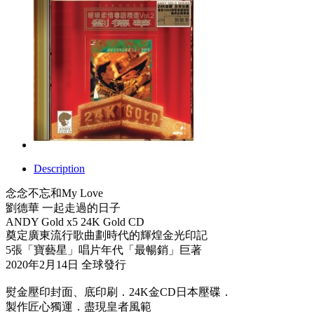
Description
念念不忘和My Love
劉德華 一起走過的日子
ANDY Gold x5 24K Gold CD
奠定廣東流行歌曲劃時代的輝煌金光印記
5張「寶藝星」唱片年代「最暢銷」巨著
2020年2月14日 全球發行
熨金壓印封面、底印刷．24K金CD日本壓碟．
製作匠心獨運．盡現皇者風範